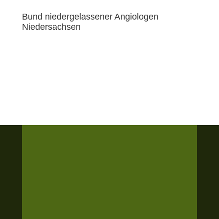
Bund niedergelassener Angiologen
Niedersachsen
0511 62 02 84
0511 62 02 85
termin@angiopraxis-
hannover.de
rezept@angiopraxis-
hannover.de